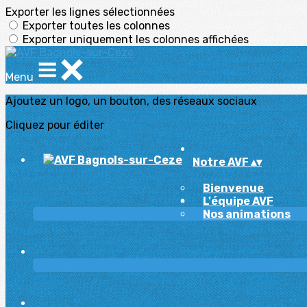
Exporter les lignes sélectionnées
Exporter toutes les colonnes
Exporter uniquement les colonnes affichées
Menu
Ajoutez un logo, un bouton, des réseaux sociaux
Cliquez pour éditer
Notre AVF
▴
▾
Bienvenue
L'équipe AVF
Nos animations