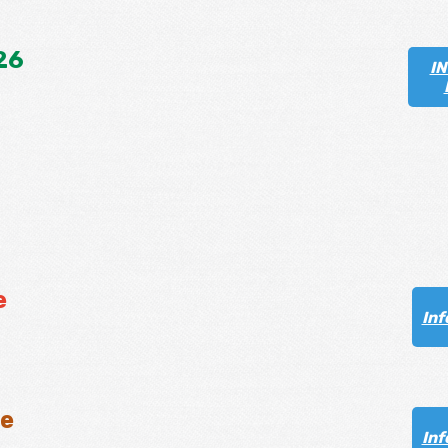
26
I
e
Inf
ée
Inf